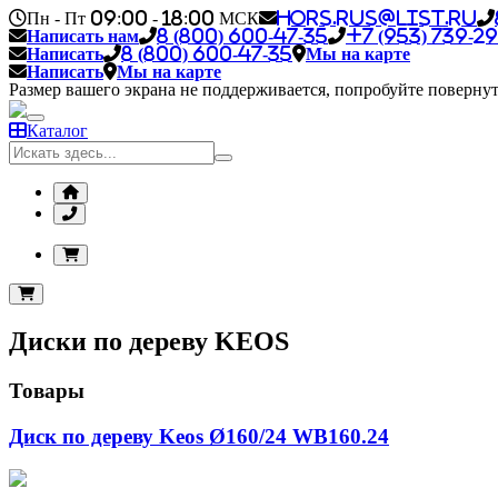
Пн - Пт 09:00 - 18:00 МСК
hors.rus@list.ru
Написать нам
8 (800) 600-47-35
+7 (953) 739-29
Написать
8 (800) 600-47-35
Мы на карте
Написать
Мы на карте
Размер вашего экрана не поддерживается, попробуйте повернут
Каталог
Диски по дереву KEOS
Товары
Диск по дереву Keos Ø160/24 WB160.24