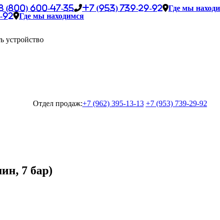
8 (800) 600-47-35
+7 (953) 739-29-92
Где мы наход
-92
Где мы находимся
ь устройство
Отдел продаж:
+7 (962) 395-13-13
+7 (953) 739-29-92
ин, 7 бар)