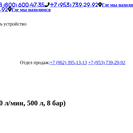
8 (800) 600-47-35
+7 (953) 739-29-92
Где мы наход
-92
Где мы находимся
ь устройство
Отдел продаж:
+7 (962) 395-13-13
+7 (953) 739-29-92
л/мин, 500 л, 8 бар)