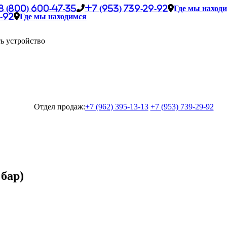
8 (800) 600-47-35
+7 (953) 739-29-92
Где мы наход
-92
Где мы находимся
ь устройство
Отдел продаж:
+7 (962) 395-13-13
+7 (953) 739-29-92
 бар)