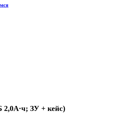
имся
,0А·ч; ЗУ + кейс)