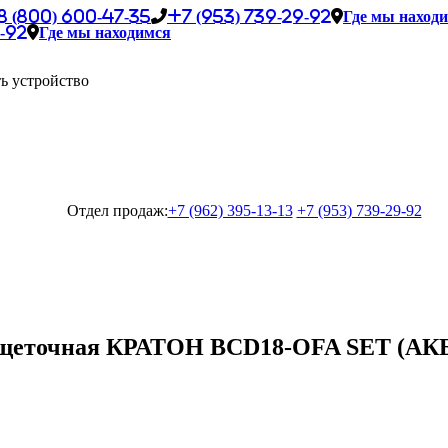
8 (800) 600-47-35
+7 (953) 739-29-92
Где мы наход
-92
Где мы находимся
ь устройство
Отдел продаж:
+7 (962) 395-13-13
+7 (953) 739-29-92
щеточная КРАТОН BCD18-OFA SET (АКБ 2