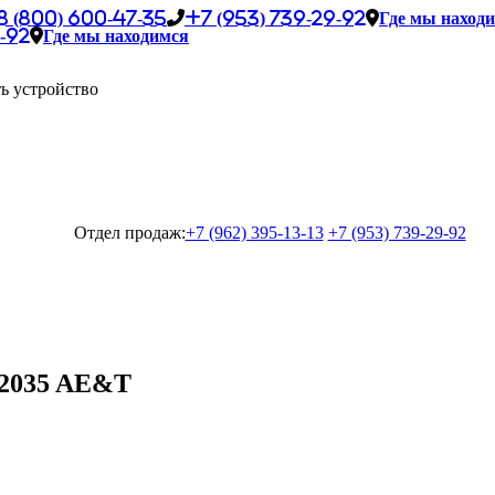
8 (800) 600-47-35
+7 (953) 739-29-92
Где мы наход
-92
Где мы находимся
ь устройство
Отдел продаж:
+7 (962) 395-13-13
+7 (953) 739-29-92
22035 AE&T