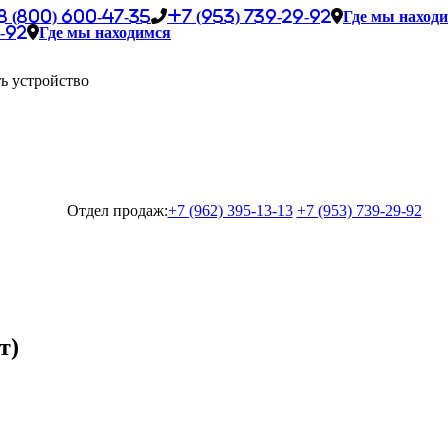
8 (800) 600-47-35
+7 (953) 739-29-92
Где мы наход
-92
Где мы находимся
ь устройство
Отдел продаж:
+7 (962) 395-13-13
+7 (953) 739-29-92
т)