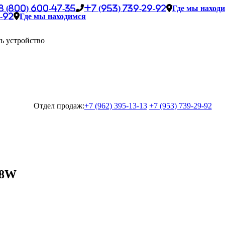
8 (800) 600-47-35
+7 (953) 739-29-92
Где мы наход
-92
Где мы находимся
ь устройство
Отдел продаж:
+7 (962) 395-13-13
+7 (953) 739-29-92
-8W