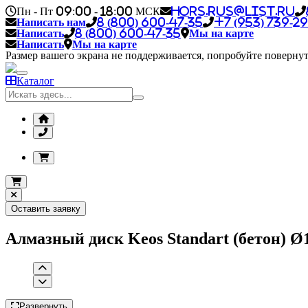
Пн - Пт 09:00 - 18:00 МСК
hors.rus@list.ru
Написать нам
8 (800) 600-47-35
+7 (953) 739-29
Написать
8 (800) 600-47-35
Мы на карте
Написать
Мы на карте
Размер вашего экрана не поддерживается, попробуйте повернут
Каталог
Оставить заявку
Алмазный диск Keos Standart (бетон) Ø
Развернуть