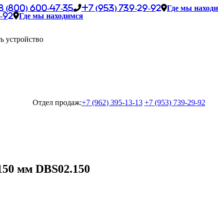
8 (800) 600-47-35
+7 (953) 739-29-92
Где мы наход
-92
Где мы находимся
ь устройство
Отдел продаж:
+7 (962) 395-13-13
+7 (953) 739-29-92
150 мм DBS02.150