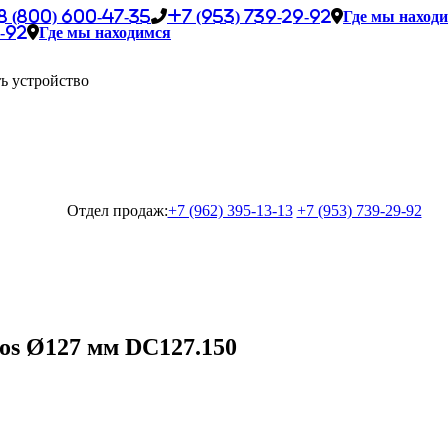
8 (800) 600-47-35
+7 (953) 739-29-92
Где мы наход
-92
Где мы находимся
ь устройство
Отдел продаж:
+7 (962) 395-13-13
+7 (953) 739-29-92
os Ø127 мм DC127.150