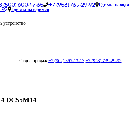
8 (800) 600-47-35
+7 (953) 739-29-92
Где мы наход
-92
Где мы находимся
ь устройство
Отдел продаж:
+7 (962) 395-13-13
+7 (953) 739-29-92
14 DC55M14