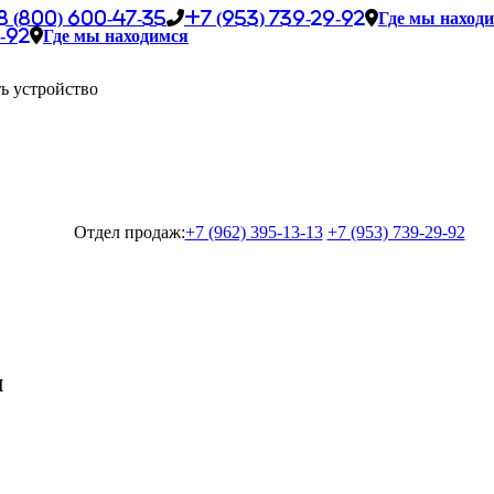
8 (800) 600-47-35
+7 (953) 739-29-92
Где мы наход
-92
Где мы находимся
ь устройство
Отдел продаж:
+7 (962) 395-13-13
+7 (953) 739-29-92
м