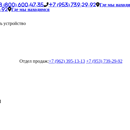
8 (800) 600-47-35
+7 (953) 739-29-92
Где мы наход
-92
Где мы находимся
ь устройство
Отдел продаж:
+7 (962) 395-13-13
+7 (953) 739-29-92
м