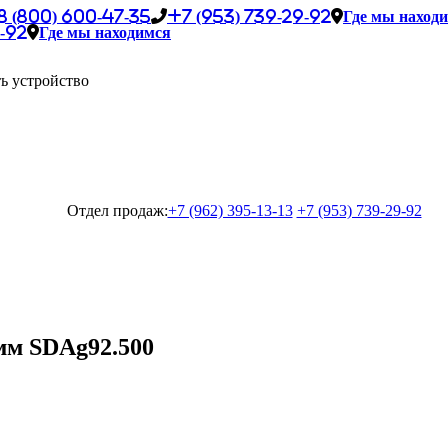
8 (800) 600-47-35
+7 (953) 739-29-92
Где мы наход
-92
Где мы находимся
ь устройство
Отдел продаж:
+7 (962) 395-13-13
+7 (953) 739-29-92
мм SDAg92.500