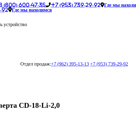
8 (800) 600-47-35
+7 (953) 739-29-92
Где мы наход
-92
Где мы находимся
ь устройство
Отдел продаж:
+7 (962) 395-13-13
+7 (953) 739-29-92
ерта CD-18-Li-2,0