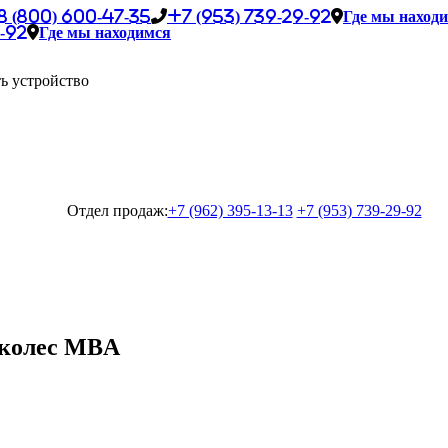
8 (800) 600-47-35
+7 (953) 739-29-92
Где мы наход
-92
Где мы находимся
ь устройство
Отдел продаж:
+7 (962) 395-13-13
+7 (953) 739-29-92
 колес MBA