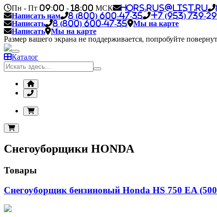
Пн - Пт 09:00 - 18:00 МСК
hors.rus@list.ru
Написать нам
8 (800) 600-47-35
+7 (953) 739-29
Написать
8 (800) 600-47-35
Мы на карте
Написать
Мы на карте
Размер вашего экрана не поддерживается, попробуйте повернут
Каталог
Снегоуборщики HONDA
Товары
Снегоуборщик бензиновый Honda HS 750 EA (500