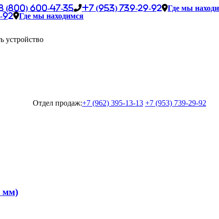
8 (800) 600-47-35
+7 (953) 739-29-92
Где мы наход
-92
Где мы находимся
ь устройство
Отдел продаж:
+7 (962) 395-13-13
+7 (953) 739-29-92
 мм)