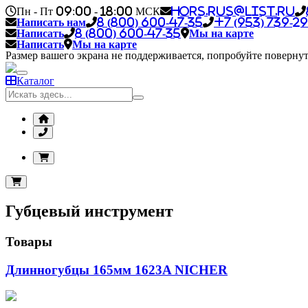
Пн - Пт 09:00 - 18:00 МСК
hors.rus@list.ru
Написать нам
8 (800) 600-47-35
+7 (953) 739-29
Написать
8 (800) 600-47-35
Мы на карте
Написать
Мы на карте
Размер вашего экрана не поддерживается, попробуйте повернут
Каталог
Губцевый инструмент
Товары
Длинногубцы 165мм 1623A NICHER